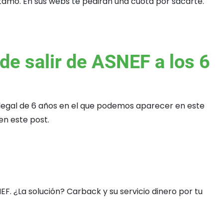
stamo. En sus webs te pedirán una cuota por sacarte.
e salir de ASNEF a los 6
o legal de 6 años en el que podemos aparecer en este
n este post.
F. ¿La solución? Carback y su servicio dinero por tu