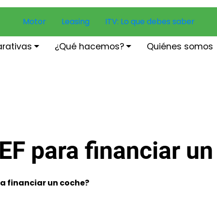
Motor
Leasing
ITV: Lo que debes saber
rativas
¿Qué hacemos?
Quiénes somos
F para financiar un
a financiar un coche?