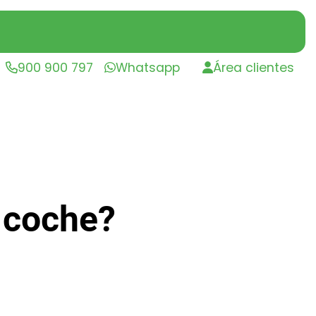
900 900 797
Whatsapp
Área clientes
 coche?