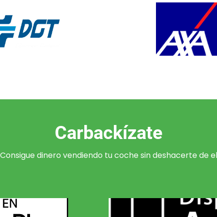
Carbackízate
Consigue dinero vendiendo tu coche sin deshacerte de e