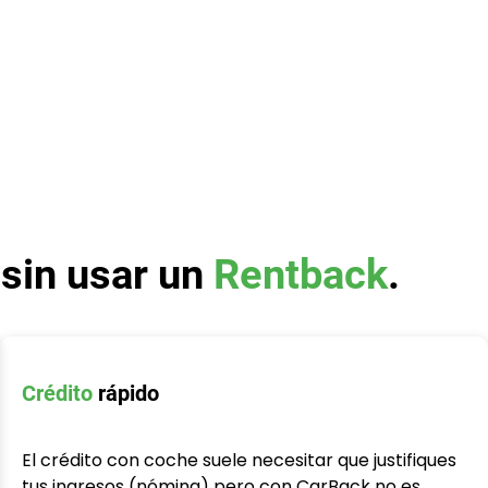
 sin usar un
Rentback
.
Crédito
rápido
El crédito con coche suele necesitar que justifiques
tus ingresos (nómina) pero con CarBack no es