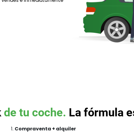
 lo vendes e inmediatamente
k
de tu coche.
La fórmula es
Compraventa + alquiler