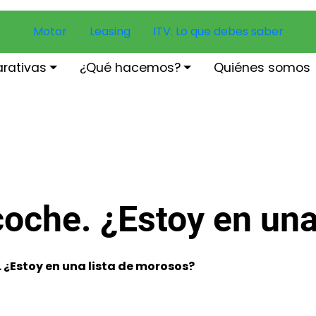
Motor
Leasing
ITV: Lo que debes saber
rativas
¿Qué hacemos?
Quiénes somos
coche. ¿Estoy en una
. ¿Estoy en una lista de morosos?