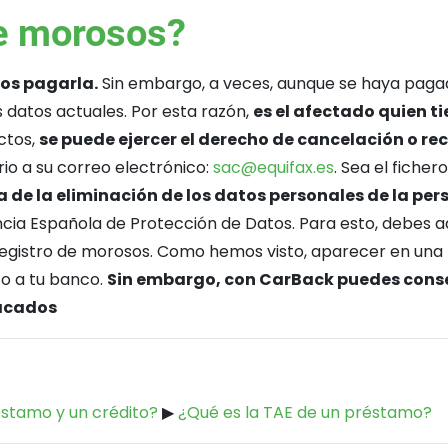
de morosos?
os pagarla.
Sin embargo, a veces, aunque se haya pagad
s datos actuales. Por esta razón,
es el afectado quien tie
ctos,
se puede ejercer el derecho de cancelación o rec
io a su correo electrónico:
sac@equifax.es
. Sea el fiche
 de la eliminación de los datos personales de la pe
ncia Española de Protección de Datos. Para esto, debes 
egistro de morosos. Como hemos visto, aparecer en una lis
to a tu banco.
Sin embargo, con CarBack puedes consegu
tacados
éstamo y un crédito?
▶
¿Qué es la TAE de un préstamo?