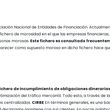
iación Nacional de Entidades de Financiación. Actualme
fichero de morosidad en el que las empresas financieras,
ersonas morosas.
Este fichero es consultado frecuente
parecer como supuesto moroso en dicho fichero hace que 
fichero de incumplimiento de obligaciones dineraria
ptimización del tráfico mercantil. Todo esto, a través de 
s centralizados.
CIRBE
En términos generales, es una bas
 declarante mantiene con sus clientes. En pocas palabras