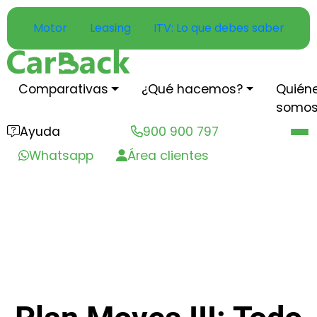
Motor
Leasing
ITV: Lo que debes saber
Comparativas
¿Qué hacemos?
Quién
somo
Ayuda
900 900 797
Whatsapp
Área clientes