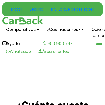
Motor
Leasing
ITV: Lo que debes saber
Comparativas
¿Qué hacemos?
Quién
somo
Ayuda
900 900 797
Whatsapp
Área clientes